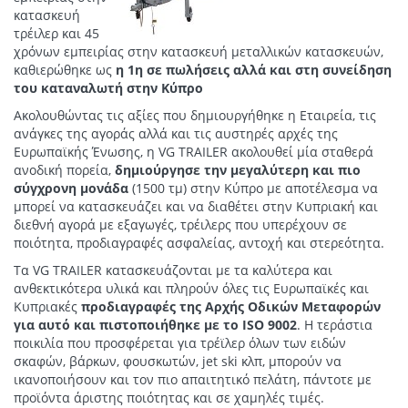
κατασκευή
τρέιλερ και 45
χρόνων εμπειρίας στην κατασκευή μεταλλικών κατασκευών,
καθιερώθηκε ως
η 1η σε πωλήσεις αλλά και στη συνείδηση
του καταναλωτή στην Κύπρο
Ακολουθώντας τις αξίες που δημιουργήθηκε η Εταιρεία, τις
ανάγκες της αγοράς αλλά και τις αυστηρές αρχές της
Ευρωπαϊκής Ένωσης, η VG TRAILER ακολουθεί μία σταθερά
ανοδική πορεία,
δημιούργησε την μεγαλύτερη και πιο
σύγχρονη μονάδα
(1500 τμ) στην Κύπρο με αποτέλεσμα να
μπορεί να κατασκευάζει και να διαθέτει στην Κυπριακή και
διεθνή αγορά με εξαγωγές, τρέιλερς που υπερέχουν σε
ποιότητα, προδιαγραφές ασφαλείας, αντοχή και στερεότητα.
Τα VG TRAILER κατασκευάζονται με τα καλύτερα και
ανθεκτικότερα υλικά και πληρούν όλες τις Ευρωπαϊκές και
Κυπριακές
προδιαγραφές της Αρχής Οδικών Μεταφορών
για αυτό και πιστοποιήθηκε με το ISO 9002
. Η τεράστια
ποικιλία που προσφέρεται για τρέϊλερ όλων των ειδών
σκαφών, βάρκων, φουσκωτών, jet ski κλπ, μπορούν να
ικανοποιήσουν και τον πιο απαιτητικό πελάτη, πάντοτε με
προϊόντα άριστης ποιότητας και σε χαμηλές τιμές.