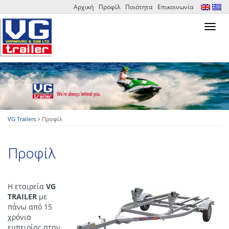
Αρχική
Προφίλ
Ποιότητα
Επικοινωνία
Toggl
navig
VG Trailers
>
Προφίλ
Προφίλ
Η εταιρεία
VG
TRAILER
με
πάνω από 15
χρόνια
εμπειρίας στην