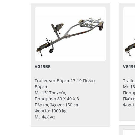
VG19BR
VG19
Trailer για Βάρκα 17-19 Πόδια
Trail
Βάρκα
Με 13
Με 13’’ Τροχούς
Πασαμ
Πασαμάνο 80 Χ 40 Χ 3
Πλάτο
Πλάτος Άξονα: 150 cm
Φορτί
Φορτίο: 1000 kg
Με Φρένα