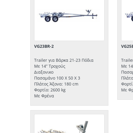
VG23BR-2
VG25
Trailer για Βάρκα 21-23 Πόδια
Trail
Με 14” Τροχούς
Με 14
Διαξονικο
Πασαμ
Πασαμάνο 100 Χ 50 Χ 3
Πλάτο
Πλάτος Άξονα: 180 cm
Φορτί
Φορτίο: 2600 kg
Με Φ
Με Φρένα