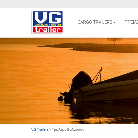
CARGO TRAILERS
ΤΡΈΪΛ
VG Trailers
>
Τρέϊλερς Θάλασσας