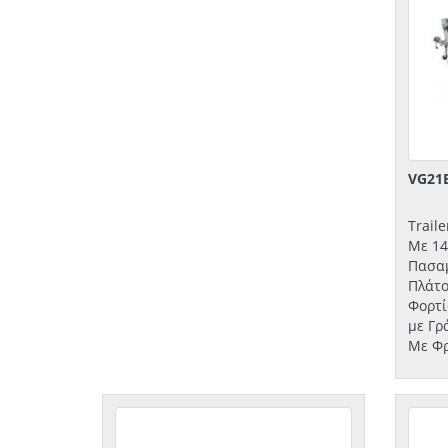
VG21
Trail
Με 14
Πασαμ
Πλάτο
Φορτί
με Γρ
Με Φ